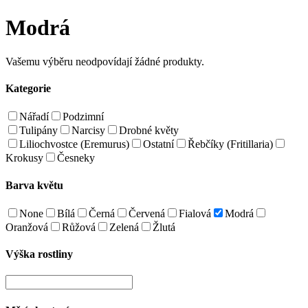
Modrá
Vašemu výběru neodpovídají žádné produkty.
Kategorie
Nářadí
Podzimní
Tulipány
Narcisy
Drobné květy
Liliochvostce (Eremurus)
Ostatní
Řebčíky (Fritillaria)
Krokusy
Česneky
Barva květu
None
Bílá
Černá
Červená
Fialová
Modrá
Oranžová
Růžová
Zelená
Žlutá
Výška rostliny