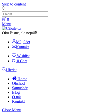
Skip to content
0
Menu
Oko žasne, ale nepálí!
Můj účet
Kontakt
Wishlist
0
Cart
Hledat
Home
Obchod
Samosběr
Blog
O nás
Kontakt
Close Menu