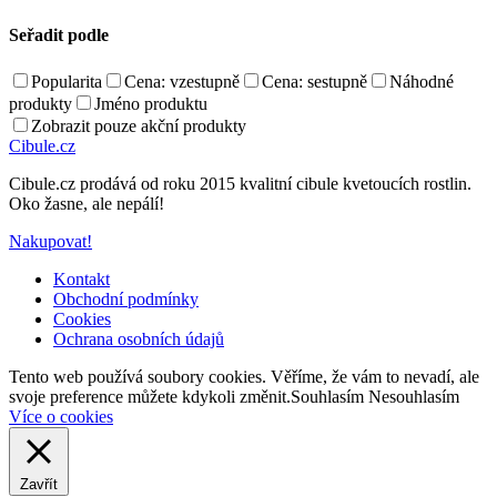
Seřadit podle
Popularita
Cena: vzestupně
Cena: sestupně
Náhodné
produkty
Jméno produktu
Zobrazit pouze akční produkty
Cibule.cz
Cibule.cz prodává od roku 2015 kvalitní cibule kvetoucích rostlin.
Oko žasne, ale nepálí!
Nakupovat!
Kontakt
Obchodní podmínky
Cookies
Ochrana osobních údajů
Back
Tento web používá soubory cookies. Věříme, že vám to nevadí, ale
to
svoje preference můžete kdykoli změnit.
Souhlasím
Nesouhlasím
top
Více o cookies
Zavřít