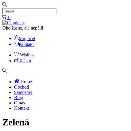
Skip
to
content
0
Menu
Oko žasne, ale nepálí!
Můj účet
Kontakt
Wishlist
0
Cart
Hledat
Home
Obchod
Samosběr
Blog
O nás
Kontakt
Close
Zelená
Menu