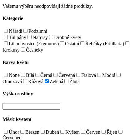
Vašemu výběru neodpovídají žádné produkty.
Kategorie
Nářadí
Podzimní
Tulipány
Narcisy
Drobné květy
Liliochvostce (Eremurus)
Ostatní
Řebčíky (Fritillaria)
Krokusy
Česneky
Barva květu
None
Bílá
Černá
Červená
Fialová
Modrá
Oranžová
Růžová
Zelená
Žlutá
Výška rostliny
Měsíc kvetení
Únor
Březen
Duben
Květen
Červen
Říjen
Červenec