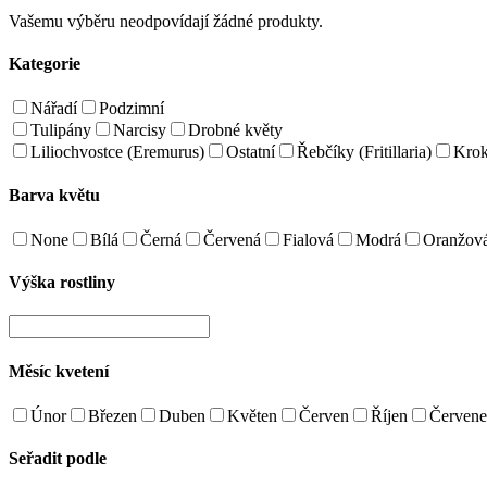
Vašemu výběru neodpovídají žádné produkty.
Kategorie
Nářadí
Podzimní
Tulipány
Narcisy
Drobné květy
Liliochvostce (Eremurus)
Ostatní
Řebčíky (Fritillaria)
Kro
Barva květu
None
Bílá
Černá
Červená
Fialová
Modrá
Oranžov
Výška rostliny
Měsíc kvetení
Únor
Březen
Duben
Květen
Červen
Říjen
Červene
Seřadit podle