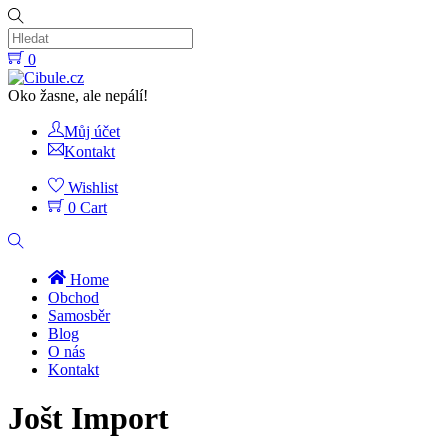
Skip
to
content
0
Menu
Oko žasne, ale nepálí!
Můj účet
Kontakt
Wishlist
0
Cart
Hledat
Home
Obchod
Samosběr
Blog
O nás
Kontakt
Close
Jošt Import
Menu