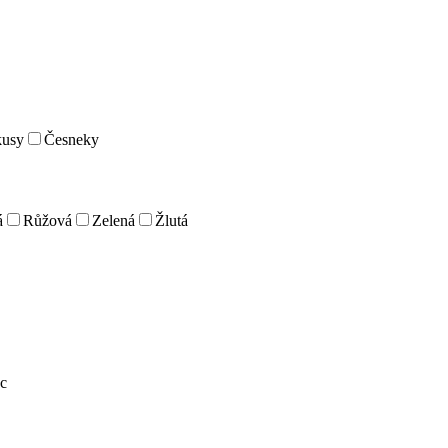
kusy
Česneky
á
Růžová
Zelená
Žlutá
c