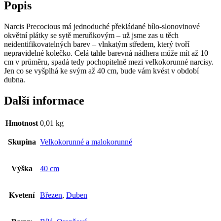
Popis
Narcis Precocious má jednoduché překládané bílo-slonovinové
okvětní plátky se sytě meruňkovým – už jsme zas u těch
neidentifikovatelných barev – vlnkatým středem, který tvoří
nepravidelné kolečko. Celá tahle barevná nádhera může mít až 10
cm v průměru, spadá tedy pochopitelně mezi velkokorunné narcisy.
Jen co se vyšplhá ke svým až 40 cm, bude vám kvést v období
dubna.
Další informace
Hmotnost
0,01 kg
Skupina
Velkokorunné a malokorunné
Výška
40 cm
Kvetení
Březen
,
Duben