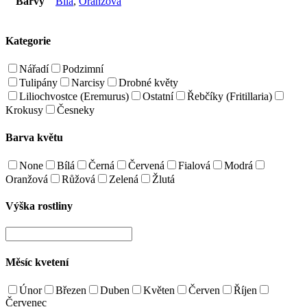
Barvy
Bílá
,
Oranžová
Kategorie
Nářadí
Podzimní
Tulipány
Narcisy
Drobné květy
Liliochvostce (Eremurus)
Ostatní
Řebčíky (Fritillaria)
Krokusy
Česneky
Barva květu
None
Bílá
Černá
Červená
Fialová
Modrá
Oranžová
Růžová
Zelená
Žlutá
Výška rostliny
Měsíc kvetení
Únor
Březen
Duben
Květen
Červen
Říjen
Červenec