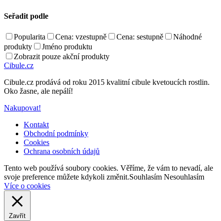
Seřadit podle
Popularita
Cena: vzestupně
Cena: sestupně
Náhodné
produkty
Jméno produktu
Zobrazit pouze akční produkty
Cibule.cz
Cibule.cz prodává od roku 2015 kvalitní cibule kvetoucích rostlin.
Oko žasne, ale nepálí!
Nakupovat!
Kontakt
Obchodní podmínky
Cookies
Ochrana osobních údajů
Back
Tento web používá soubory cookies. Věříme, že vám to nevadí, ale
to
svoje preference můžete kdykoli změnit.
Souhlasím
Nesouhlasím
top
Více o cookies
Zavřít