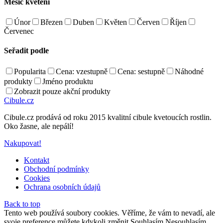
Měsíc kvetení
Únor
Březen
Duben
Květen
Červen
Říjen
Červenec
Seřadit podle
Popularita
Cena: vzestupně
Cena: sestupně
Náhodné
produkty
Jméno produktu
Zobrazit pouze akční produkty
Cibule.cz
Cibule.cz prodává od roku 2015 kvalitní cibule kvetoucích rostlin.
Oko žasne, ale nepálí!
Nakupovat!
Kontakt
Obchodní podmínky
Cookies
Ochrana osobních údajů
Back to top
Tento web používá soubory cookies. Věříme, že vám to nevadí, ale
svoje preference můžete kdykoli změnit.
Souhlasím
Nesouhlasím