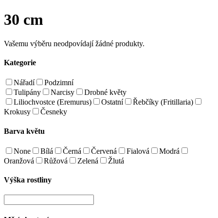
30 cm
Vašemu výběru neodpovídají žádné produkty.
Kategorie
Nářadí
Podzimní
Tulipány
Narcisy
Drobné květy
Liliochvostce (Eremurus)
Ostatní
Řebčíky (Fritillaria)
Krokusy
Česneky
Barva květu
None
Bílá
Černá
Červená
Fialová
Modrá
Oranžová
Růžová
Zelená
Žlutá
Výška rostliny