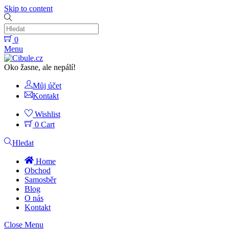
Skip to content
0
Menu
Oko žasne, ale nepálí!
Můj účet
Kontakt
Wishlist
0
Cart
Hledat
Home
Obchod
Samosběr
Blog
O nás
Kontakt
Close Menu