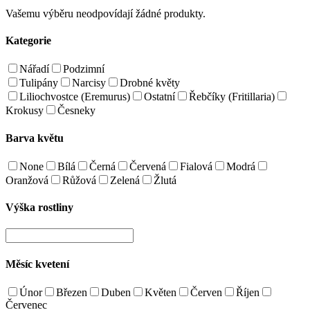
Vašemu výběru neodpovídají žádné produkty.
Kategorie
Nářadí
Podzimní
Tulipány
Narcisy
Drobné květy
Liliochvostce (Eremurus)
Ostatní
Řebčíky (Fritillaria)
Krokusy
Česneky
Barva květu
None
Bílá
Černá
Červená
Fialová
Modrá
Oranžová
Růžová
Zelená
Žlutá
Výška rostliny
Měsíc kvetení
Únor
Březen
Duben
Květen
Červen
Říjen
Červenec