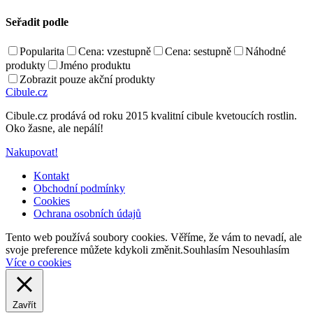
Seřadit podle
Popularita
Cena: vzestupně
Cena: sestupně
Náhodné
produkty
Jméno produktu
Zobrazit pouze akční produkty
Cibule.cz
Cibule.cz prodává od roku 2015 kvalitní cibule kvetoucích rostlin.
Oko žasne, ale nepálí!
Nakupovat!
Kontakt
Obchodní podmínky
Cookies
Ochrana osobních údajů
Back
Tento web používá soubory cookies. Věříme, že vám to nevadí, ale
to
svoje preference můžete kdykoli změnit.
Souhlasím
Nesouhlasím
top
Více o cookies
Zavřít