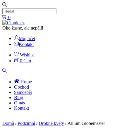
Skip
to
content
0
Menu
Oko žasne, ale nepálí!
Můj účet
Kontakt
Wishlist
0
Cart
Hledat
Home
Obchod
Samosběr
Blog
O nás
Kontakt
Close
Menu
Domů
/
Podzimní
/
Drobné květy
/ Allium Globemaster