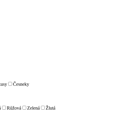
kusy
Česneky
á
Růžová
Zelená
Žlutá