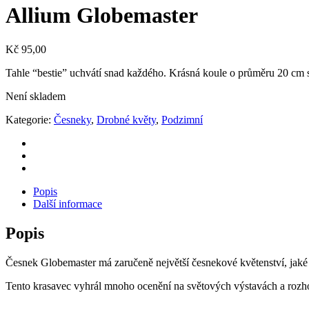
Allium Globemaster
Kč
95,00
Tahle “bestie” uchvátí snad každého. Krásná koule o průměru 20 cm 
Není skladem
Kategorie:
Česneky
,
Drobné květy
,
Podzimní
Popis
Další informace
Popis
Česnek Globemaster má zaručeně největší česnekové květenství, jaké
Tento krasavec vyhrál mnoho ocenění na světových výstavách a rozh