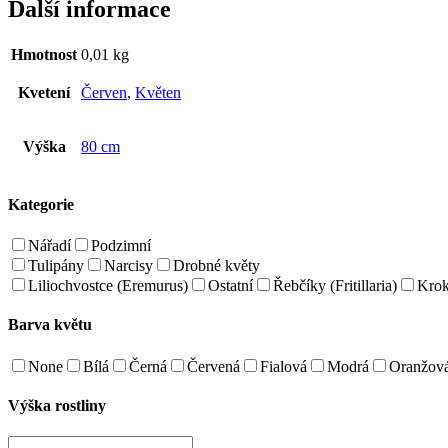
Další informace
Hmotnost
0,01 kg
Kvetení
Červen
,
Květen
Výška
80 cm
Kategorie
Nářadí
Podzimní
Tulipány
Narcisy
Drobné květy
Liliochvostce (Eremurus)
Ostatní
Řebčíky (Fritillaria)
Kro
Barva květu
None
Bílá
Černá
Červená
Fialová
Modrá
Oranžov
Výška rostliny