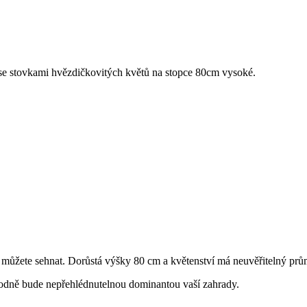
se stovkami hvězdičkovitých květů na stopce 80cm vysoké.
 můžete sehnat. Dorůstá výšky 80 cm a květenství má neuvěřitelný prů
odně bude nepřehlédnutelnou dominantou vaší zahrady.