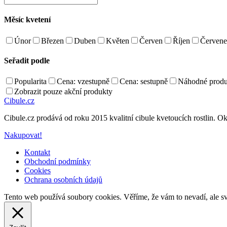
Měsíc kvetení
Únor
Březen
Duben
Květen
Červen
Říjen
Červene
Seřadit podle
Popularita
Cena: vzestupně
Cena: sestupně
Náhodné produ
Zobrazit pouze akční produkty
Cibule.cz
Cibule.cz prodává od roku 2015 kvalitní cibule kvetoucích rostlin. Ok
Nakupovat!
Kontakt
Obchodní podmínky
Cookies
Ochrana osobních údajů
Back
Tento web používá soubory cookies. Věříme, že vám to nevadí, ale sv
to
top