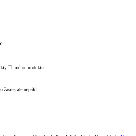
c
kty
Jméno produktu
o žasne, ale nepálí!