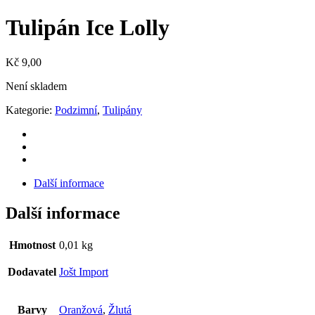
Tulipán Ice Lolly
Kč
9,00
Není skladem
Kategorie:
Podzimní
,
Tulipány
Další informace
Další informace
Hmotnost
0,01 kg
Dodavatel
Jošt Import
Barvy
Oranžová
,
Žlutá