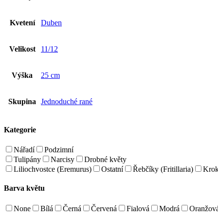
Kvetení
Duben
Velikost
11/12
Výška
25 cm
Skupina
Jednoduché rané
Kategorie
Nářadí
Podzimní
Tulipány
Narcisy
Drobné květy
Liliochvostce (Eremurus)
Ostatní
Řebčíky (Fritillaria)
Kro
Barva květu
None
Bílá
Černá
Červená
Fialová
Modrá
Oranžov