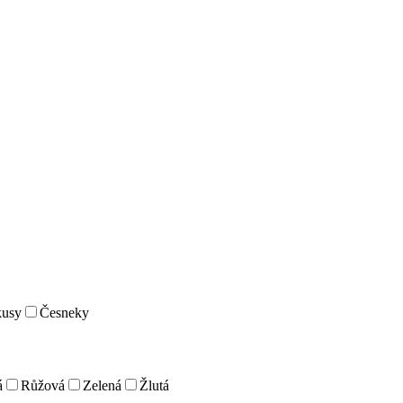
kusy
Česneky
á
Růžová
Zelená
Žlutá