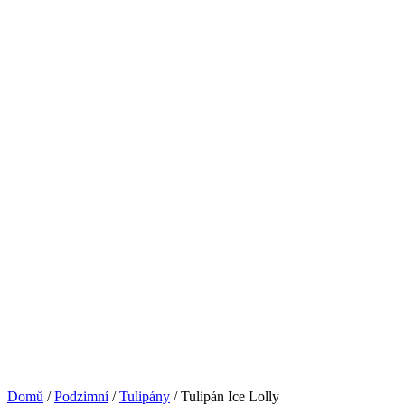
Domů
/
Podzimní
/
Tulipány
/ Tulipán Ice Lolly