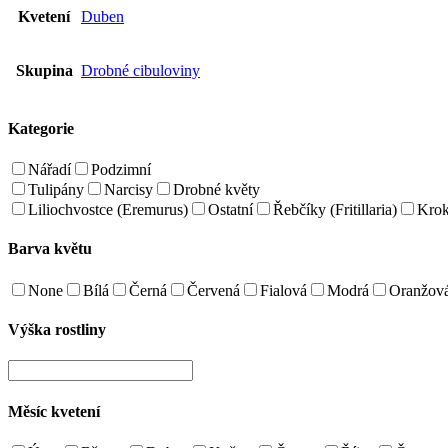
Kvetení
Duben
Skupina
Drobné cibuloviny
Kategorie
Nářadí
Podzimní
Tulipány
Narcisy
Drobné květy
Liliochvostce (Eremurus)
Ostatní
Řebčíky (Fritillaria)
Kro
Barva květu
None
Bílá
Černá
Červená
Fialová
Modrá
Oranžov
Výška rostliny
Měsíc kvetení