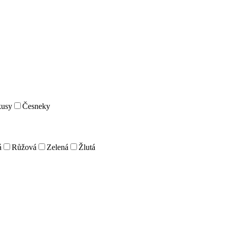
kusy
Česneky
á
Růžová
Zelená
Žlutá