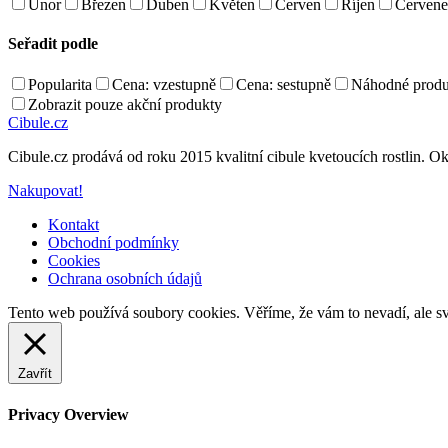
Únor
Březen
Duben
Květen
Červen
Říjen
Červene
Seřadit podle
Popularita
Cena: vzestupně
Cena: sestupně
Náhodné produ
Zobrazit pouze akční produkty
Cibule.cz
Cibule.cz prodává od roku 2015 kvalitní cibule kvetoucích rostlin. Ok
Nakupovat!
Kontakt
Obchodní podmínky
Cookies
Ochrana osobních údajů
Back
Tento web používá soubory cookies. Věříme, že vám to nevadí, ale sv
to
top
Zavřít
Privacy Overview