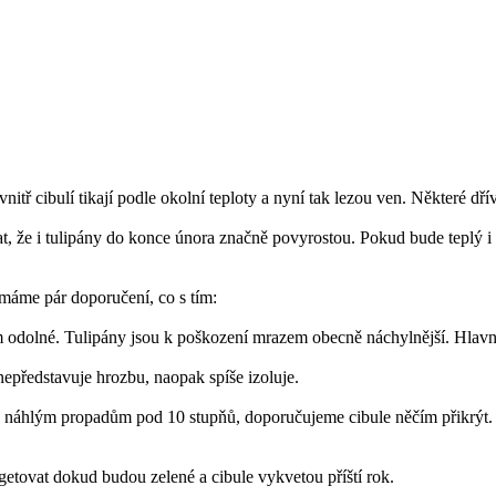
itř cibulí tikají podle okolní teploty a nyní tak lezou ven. Některé dř
, že i tulipány do konce února značně povyrostou. Pokud bude teplý i b
máme pár doporučení, co s tím:
em odolné. Tulipány jsou k poškození mrazem obecně náchylnější. Hla
 nepředstavuje hrozbu, naopak spíše izoluje.
 náhlým propadům pod 10 stupňů, doporučujeme cibule něčím přikrýt. 
egetovat dokud budou zelené a cibule vykvetou příští rok.