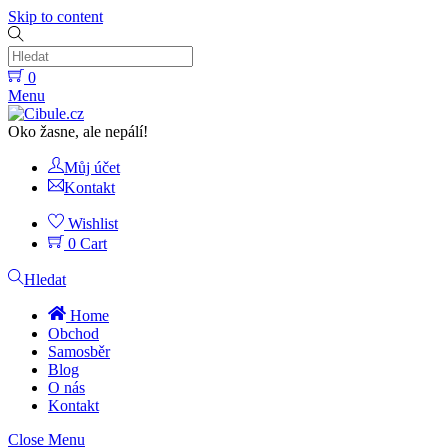
Skip to content
0
Menu
Oko žasne, ale nepálí!
Můj účet
Kontakt
Wishlist
0
Cart
Hledat
Home
Obchod
Samosběr
Blog
O nás
Kontakt
Close Menu