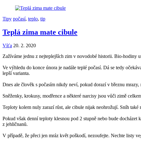
Tipy
počasí
,
teplo
,
tip
Teplá zima mate cibule
Víťa
20. 2. 2020
Zažíváme jednu z nejteplejších zim v novodobé historii. Bio-hodiny uvn
Ve výhledu do konce února je nadále teplé počasí. Dá se tedy očekávat
lepší varianta.
Dnes ale člověk s počasím nikdy neví, pokud dorazí v březnu mrazy, 
Sněženky, krokusy, modřence a některé narcisy jsou vůči zimě celk
Teploty kolem nuly zarazí růst, ale cibule nijak neohrožují. Sníh také
Pokud však denní teploty klesnou pod 2 stupně nebo bude docházet k
z jehličnanů.
V případě, že přeci jen mráz květ poškodí, nezoufejte. Nechte listy v