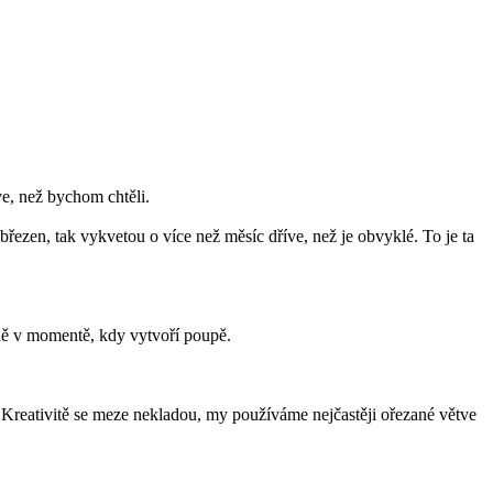
íve, než bychom chtěli.
řezen, tak vykvetou o více než měsíc dříve, než je obvyklé. To je ta
vně v momentě, kdy vytvoří poupě.
Kreativitě se meze nekladou, my používáme nejčastěji ořezané větve