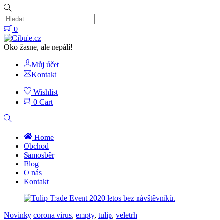
Skip
to
content
0
Menu
Oko žasne, ale nepálí!
Můj účet
Kontakt
Wishlist
0
Cart
Hledat
Home
Obchod
Samosběr
Blog
O nás
Kontakt
Close
Menu
Novinky
corona virus
,
empty
,
tulip
,
veletrh