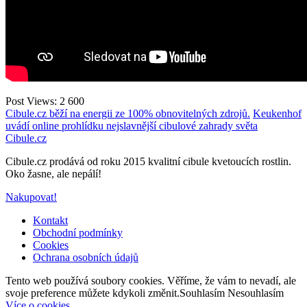
Post Views:
2 600
Cibule.cz běží na energii ze 100% obnovitelných zdrojů.
Keukenhof
uvádí online prohlídku nejslavnější cibulové zahrady světa
Cibule.cz
Cibule.cz prodává od roku 2015 kvalitní cibule kvetoucích rostlin.
Oko žasne, ale nepálí!
Nakupovat!
Kontakt
Obchodní podmínky
Cookies
Ochrana osobních údajů
Back
Tento web používá soubory cookies. Věříme, že vám to nevadí, ale
to
svoje preference můžete kdykoli změnit.
Souhlasím
Nesouhlasím
top
Více o cookies