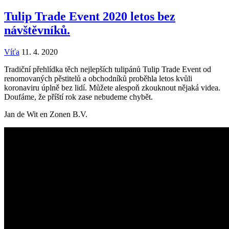
Tulip Trade Event 2020 letos bez
návštěvníků.
Víťa
11. 4. 2020
Tradiční přehlídka těch nejlepších tulipánů Tulip Trade Event od
renomovaných pěstitelů a obchodníků proběhla letos kvůli
koronaviru úplně bez lidí. Můžete alespoň zkouknout nějaká videa.
Doufáme, že příští rok zase nebudeme chybět.
Jan de Wit en Zonen B.V.